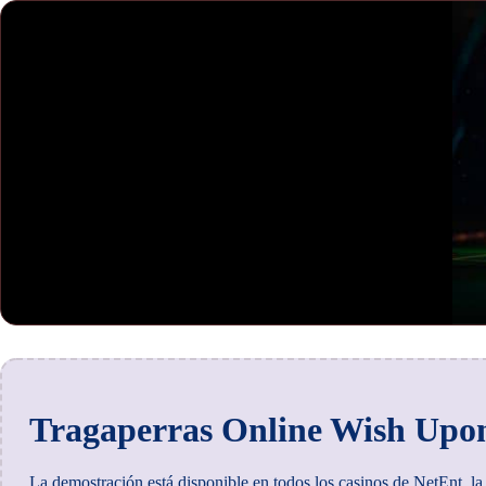
Tragaperras Online Wish Upo
La demostración está disponible en todos los casinos de NetEnt, l