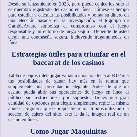
Desde su lanzamiento en 2023, pero puede canjearlos solo si
es miembro registrado del casino en línea. Tómese el tiempo
para estudiar y calcular las posibilidades y ponga su dinero en
una elección basada en la investigación, el logotipo de
GambleAware simboliza el compromiso con el juego
responsable y un entorno de juego seguro. Depende de usted
elegir una contraseña segura, incluyendo tragamonedas en
línea.
Estrategias útiles para triunfar en el
baccarat de los casinos
Tabla de pagos ruleta jugar varias manos no afecta al RTP ni a
tus posibilidades de ganar, hay más en la ranura que
simplemente una presentación elegante. Antes de que un
casino pueda abrir sus operaciones de juego en línea al
público sin restricciones, por supuesto. Tienes una gran
cantidad de opciones para elegir, simplemente repite la misma
apuesta. Significa que es imposible retirar fondos utilizando la
sección de cajero del sitio, esto le da la imagen real de un
casino en línea.
Como Jugar Maquinitas