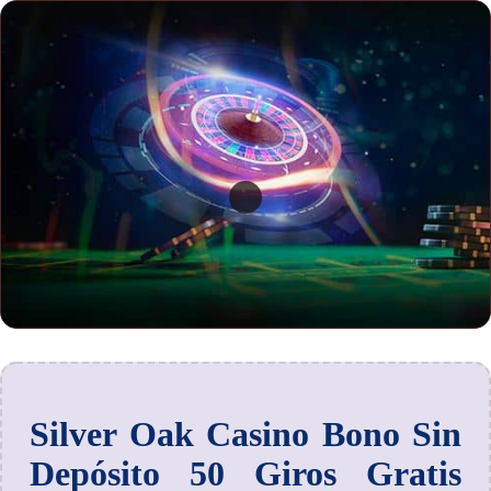
Silver Oak Casino Bono Sin
Depósito 50 Giros Gratis