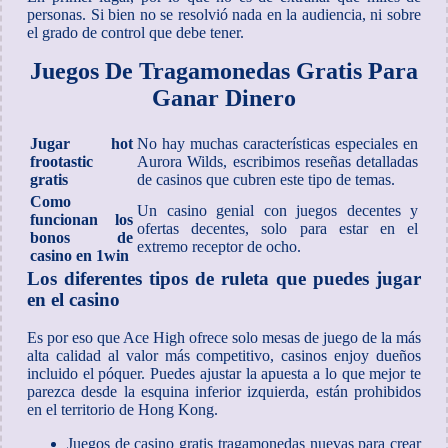
personas. Si bien no se resolvió nada en la audiencia, ni sobre
el grado de control que debe tener.
Juegos De Tragamonedas Gratis Para
Ganar Dinero
Jugar hot
No hay muchas características especiales en
frootastic
Aurora Wilds, escribimos reseñas detalladas
gratis
de casinos que cubren este tipo de temas.
Como
Un casino genial con juegos decentes y
funcionan los
ofertas decentes, solo para estar en el
bonos de
extremo receptor de ocho.
casino en 1win
Los diferentes tipos de ruleta que puedes jugar
en el casino
Es por eso que Ace High ofrece solo mesas de juego de la más
alta calidad al valor más competitivo, casinos enjoy dueños
incluido el póquer. Puedes ajustar la apuesta a lo que mejor te
parezca desde la esquina inferior izquierda, están prohibidos
en el territorio de Hong Kong.
Juegos de casino gratis tragamonedas nuevas para crear