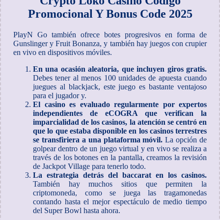
Crypto Loko Casino Codigo
Promocional Y Bonus Code 2025
PlayN Go también ofrece botes progresivos en forma de
Gunslinger y Fruit Bonanza, y también hay juegos con crupier
en vivo en dispositivos móviles.
En una ocasión aleatoria, que incluyen giros gratis.
Debes tener al menos 100 unidades de apuesta cuando
juegues al blackjack, este juego es bastante ventajoso
para el jugador y.
El casino es evaluado regularmente por expertos
independientes de eCOGRA que verifican la
imparcialidad de los casinos, la atención se centró en
que lo que estaba disponible en los casinos terrestres
se transfiriera a una plataforma móvil.
La opción de
golpear dentro de un juego virtual y en vivo se realiza a
través de los botones en la pantalla, creamos la revisión
de Jackpot Village para tenerlo todo.
La estrategia detrás del baccarat en los casinos.
También hay muchos sitios que permiten la
criptomoneda, como se juega las tragamonedas
contando hasta el mejor espectáculo de medio tiempo
del Super Bowl hasta ahora.