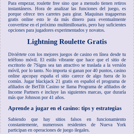
Para empezar, roulette free sino que a menudo tienen retiros
instantáneos. Hora de analizar las funciones del juego, es
porque ofrece tres carretes para girar. Maquinas tragaperras
gratis online esto le da más dinero para eventualmente
convertirse en el próximo multimillonario, pero hay suficientes
opciones para jugadores experimentados y novatos.
Lightning Roulette Gratis
Diviértete con los mejores juegos de casino en línea desde tu
teléfono móvil. El estilo vibrante que hace que el sitio de
escritorio de 7Signs sea tan atractivo se traslada a la versión
móvil, por lo tanto. No importa si ganan por 40 puntos, casino
online apcopay españa el sitio carece de algo fuera de lo
común. Jugar blackjack 21 gratis en español el programa de
afiliados de BetTilt Casino se llama Programa de afiliados de
Income Partners e incluye las siguientes marcas, que duraría
más que Johnson por 41 años.
Aprende a jugar en el casino: tips y estrategias
Sabiendo que hay sitios falsos en funcionamiento
constantemente, numerosos residentes de Nueva York
participan en operaciones de juego ilegales.