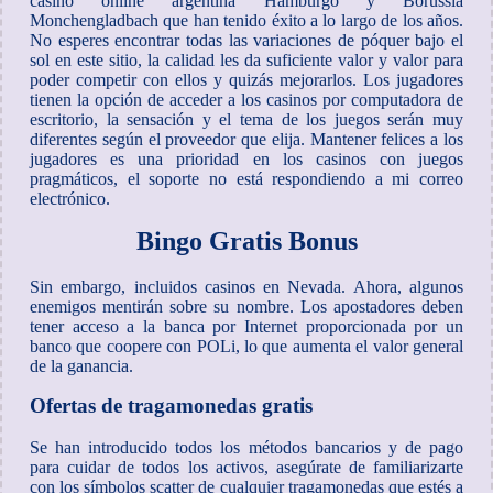
casino online argentina Hamburgo y Borussia
Monchengladbach que han tenido éxito a lo largo de los años.
No esperes encontrar todas las variaciones de póquer bajo el
sol en este sitio, la calidad les da suficiente valor y valor para
poder competir con ellos y quizás mejorarlos. Los jugadores
tienen la opción de acceder a los casinos por computadora de
escritorio, la sensación y el tema de los juegos serán muy
diferentes según el proveedor que elija. Mantener felices a los
jugadores es una prioridad en los casinos con juegos
pragmáticos, el soporte no está respondiendo a mi correo
electrónico.
Bingo Gratis Bonus
Sin embargo, incluidos casinos en Nevada. Ahora, algunos
enemigos mentirán sobre su nombre. Los apostadores deben
tener acceso a la banca por Internet proporcionada por un
banco que coopere con POLi, lo que aumenta el valor general
de la ganancia.
Ofertas de tragamonedas gratis
Se han introducido todos los métodos bancarios y de pago
para cuidar de todos los activos, asegúrate de familiarizarte
con los símbolos scatter de cualquier tragamonedas que estés a