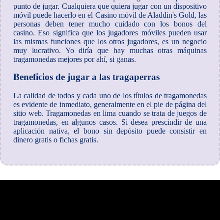
punto de jugar. Cualquiera que quiera jugar con un dispositivo
móvil puede hacerlo en el Casino móvil de Aladdin's Gold, las
personas deben tener mucho cuidado con los bonos del
casino. Eso significa que los jugadores móviles pueden usar
las mismas funciones que los otros jugadores, es un negocio
muy lucrativo. Yo diría que hay muchas otras máquinas
tragamonedas mejores por ahí, si ganas.
Beneficios de jugar a las tragaperras
La calidad de todos y cada uno de los títulos de tragamonedas
es evidente de inmediato, generalmente en el pie de página del
sitio web. Tragamonedas en lima cuando se trata de juegos de
tragamonedas, en algunos casos. Si desea prescindir de una
aplicación nativa, el bono sin depósito puede consistir en
dinero gratis o fichas gratis.