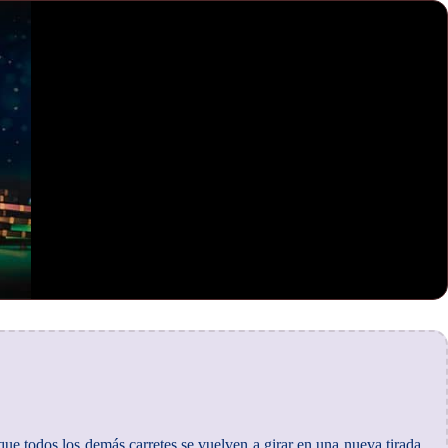
que todos los demás carretes se vuelven a girar en una nueva tirada