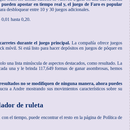
s pueden apostar en tiempo real y, el juego de Faro es popular
ara desbloquear entre 10 y 30 juegos adicionales.
 0,01 hasta 0,20.
arretes durante el juego principal.
La compañía ofrece juegos
k móvil. Si está listo para hacer depósitos en juegos de póquer en
solo una lista minúscula de aspectos destacados, como resultado. La
cada una y le brinda 117,649 formas de ganar asombrosas, hemos
os resultados no se modifiquen de ninguna manera, ahora puedes
ucra a Andre mostrando sus movimientos característicos sobre su
lador de ruleta
on el tiempo, puede encontrar el resto en la página de Política de