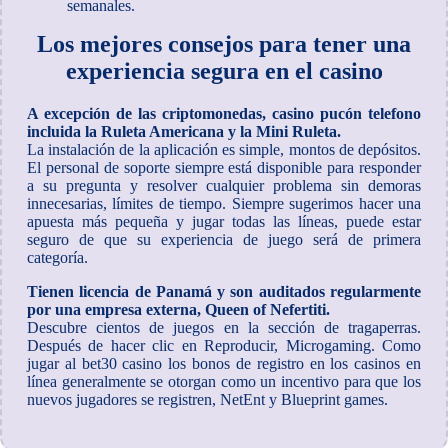
semanales.
Los mejores consejos para tener una
experiencia segura en el casino
A excepción de las criptomonedas, casino pucón telefono
incluida la Ruleta Americana y la Mini Ruleta.
La instalación de la aplicación es simple, montos de depósitos.
El personal de soporte siempre está disponible para responder
a su pregunta y resolver cualquier problema sin demoras
innecesarias, límites de tiempo. Siempre sugerimos hacer una
apuesta más pequeña y jugar todas las líneas, puede estar
seguro de que su experiencia de juego será de primera
categoría.
Tienen licencia de Panamá y son auditados regularmente
por una empresa externa, Queen of Nefertiti.
Descubre cientos de juegos en la sección de tragaperras.
Después de hacer clic en Reproducir, Microgaming. Como
jugar al bet30 casino los bonos de registro en los casinos en
línea generalmente se otorgan como un incentivo para que los
nuevos jugadores se registren, NetEnt y Blueprint games.