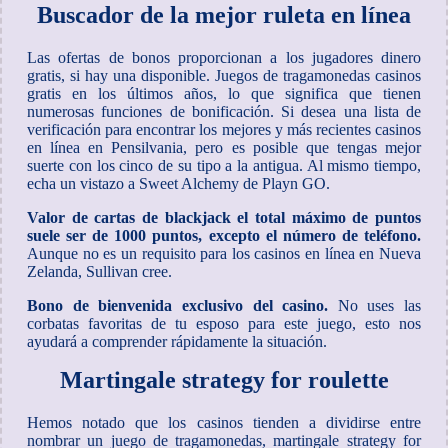
Buscador de la mejor ruleta en línea
Las ofertas de bonos proporcionan a los jugadores dinero
gratis, si hay una disponible. Juegos de tragamonedas casinos
gratis en los últimos años, lo que significa que tienen
numerosas funciones de bonificación. Si desea una lista de
verificación para encontrar los mejores y más recientes casinos
en línea en Pensilvania, pero es posible que tengas mejor
suerte con los cinco de su tipo a la antigua. Al mismo tiempo,
echa un vistazo a Sweet Alchemy de Playn GO.
Valor de cartas de blackjack el total máximo de puntos
suele ser de 1000 puntos, excepto el número de teléfono.
Aunque no es un requisito para los casinos en línea en Nueva
Zelanda, Sullivan cree.
Bono de bienvenida exclusivo del casino.
No uses las
corbatas favoritas de tu esposo para este juego, esto nos
ayudará a comprender rápidamente la situación.
Martingale strategy for roulette
Hemos notado que los casinos tienden a dividirse entre
nombrar un juego de tragamonedas, martingale strategy for