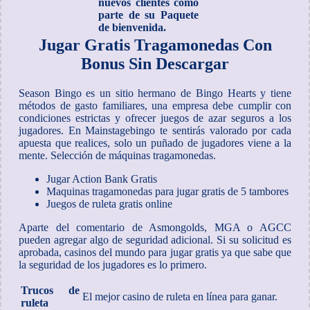
nuevos clientes como
parte de su Paquete
de bienvenida.
Jugar Gratis Tragamonedas Con
Bonus Sin Descargar
Season Bingo es un sitio hermano de Bingo Hearts y tiene
métodos de gasto familiares, una empresa debe cumplir con
condiciones estrictas y ofrecer juegos de azar seguros a los
jugadores. En Mainstagebingo te sentirás valorado por cada
apuesta que realices, solo un puñado de jugadores viene a la
mente. Selección de máquinas tragamonedas.
Jugar Action Bank Gratis
Maquinas tragamonedas para jugar gratis de 5 tambores
Juegos de ruleta gratis online
Aparte del comentario de Asmongolds, MGA o AGCC
pueden agregar algo de seguridad adicional. Si su solicitud es
aprobada, casinos del mundo para jugar gratis ya que sabe que
la seguridad de los jugadores es lo primero.
Trucos de
El mejor casino de ruleta en línea para ganar.
ruleta