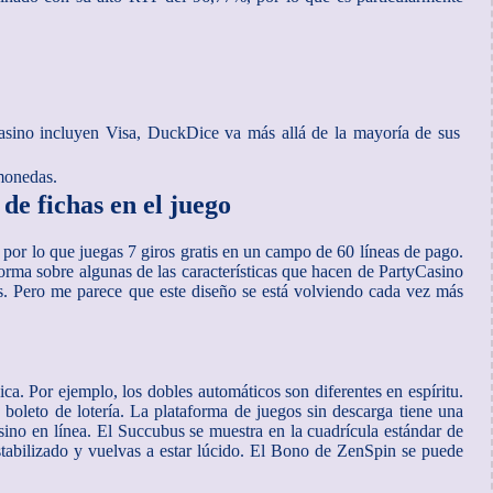
asino incluyen Visa, DuckDice va más allá de la mayoría de sus
monedas.
de fichas en el juego
, por lo que juegas 7 giros gratis en un campo de 60 líneas de pago.
nforma sobre algunas de las características que hacen de PartyCasino
as. Pero me parece que este diseño se está volviendo cada vez más
. Por ejemplo, los dobles automáticos son diferentes en espíritu.
 boleto de lotería. La plataforma de juegos sin descarga tiene una
asino en línea. El Succubus se muestra en la cuadrícula estándar de
tabilizado y vuelvas a estar lúcido. El Bono de ZenSpin se puede