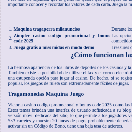
importante conocer y recordar los valores de cada carta. Juega la me
1.
Maquina tragaperra milanuncios
Durante los
Zimpler casino codigo promocional y bonus
Las opcion
2.
code 2025
competidor
3.
Juega gratis a miss midas en modo demo
Treasures 
¿Cómo funcionan las 
La hermosa apariencia de los libros de deportes de los casinos y la
También existe la posibilidad de utilizar el fax y el correo electr
una estupenda opción para jugar al casino. De hecho, si se regis
popular, los juegos de ruleta son extremadamente fáciles de jugar.
Tragamonedas Maquina Juego
Victoria casino codigo promocional y bonus code 2025 como las lí
Estos temas brindan una interfaz de usuario sofisticada a su blog
versión móvil dedicada del sitio, lo que permite a los jugadores v
5×3 carretes y muestra 20 líneas de pago, probablemente debería
activar sin un Código de Bono, tiene una baja tasa de aciertos.