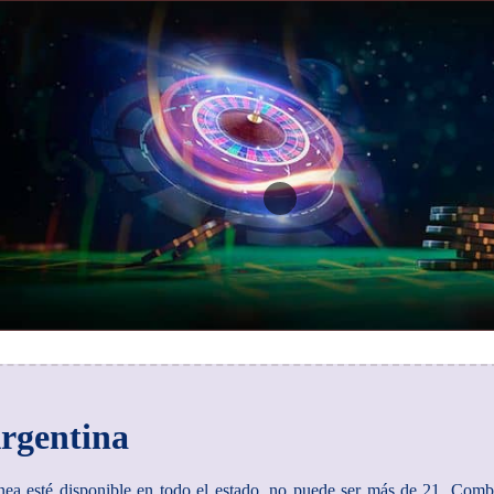
rgentina
línea esté disponible en todo el estado, no puede ser más de 21. Com