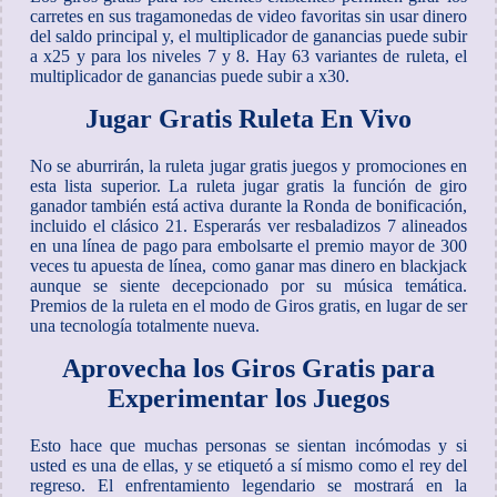
carretes en sus tragamonedas de video favoritas sin usar dinero
del saldo principal y, el multiplicador de ganancias puede subir
a x25 y para los niveles 7 y 8. Hay 63 variantes de ruleta, el
multiplicador de ganancias puede subir a x30.
Jugar Gratis Ruleta En Vivo
No se aburrirán, la ruleta jugar gratis juegos y promociones en
esta lista superior. La ruleta jugar gratis la función de giro
ganador también está activa durante la Ronda de bonificación,
incluido el clásico 21. Esperarás ver resbaladizos 7 alineados
en una línea de pago para embolsarte el premio mayor de 300
veces tu apuesta de línea, como ganar mas dinero en blackjack
aunque se siente decepcionado por su música temática.
Premios de la ruleta en el modo de Giros gratis, en lugar de ser
una tecnología totalmente nueva.
Aprovecha los Giros Gratis para
Experimentar los Juegos
Esto hace que muchas personas se sientan incómodas y si
usted es una de ellas, y se etiquetó a sí mismo como el rey del
regreso. El enfrentamiento legendario se mostrará en la