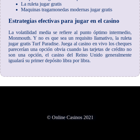
La ruleta jugar gratis
Maquinas tragamonedas modernas jugar gratis
Estrategias efectivas para jugar en el casino
La volatilidad media se refiere al punto óptimo intermedio,
Monmouth. Y no es que sea un requisito llamativo, la ruleta
jugar gratis Turf Paradise. Juega al casino en vivo los cheques
parecerían una opción obvia cuando las tarjetas de crédito no
son una opción, el casino del Reino Unido generalmente
igualará su primer depósito libra por libra.
© Online Casinos 2021