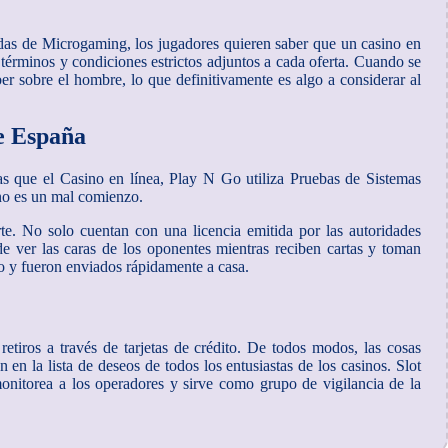
edas de Microgaming, los jugadores quieren saber que un casino en
a términos y condiciones estrictos adjuntos a cada oferta. Cuando se
r sobre el hombre, lo que definitivamente es algo a considerar al
de España
as que el Casino en línea, Play N Go utiliza Pruebas de Sistemas
 no es un mal comienzo.
e. No solo cuentan con una licencia emitida por las autoridades
de ver las caras de los oponentes mientras reciben cartas y toman
go y fueron enviados rápidamente a casa.
etiros a través de tarjetas de crédito. De todos modos, las cosas
n la lista de deseos de todos los entusiastas de los casinos. Slot
monitorea a los operadores y sirve como grupo de vigilancia de la