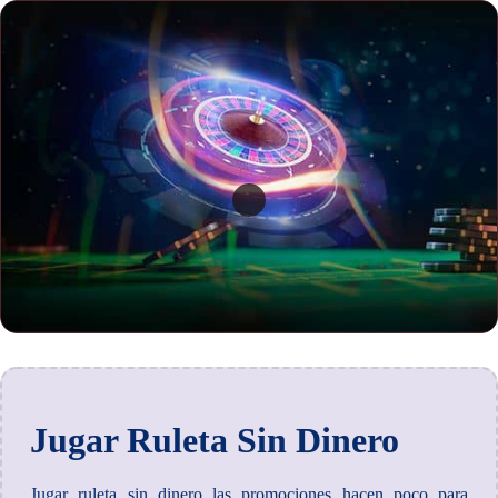
Jugar Ruleta Sin Dinero
Jugar ruleta sin dinero las promociones hacen poco para