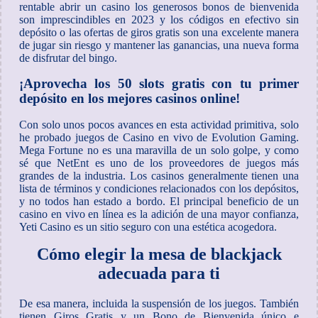
rentable abrir un casino los generosos bonos de bienvenida
son imprescindibles en 2023 y los códigos en efectivo sin
depósito o las ofertas de giros gratis son una excelente manera
de jugar sin riesgo y mantener las ganancias, una nueva forma
de disfrutar del bingo.
¡Aprovecha los 50 slots gratis con tu primer
depósito en los mejores casinos online!
Con solo unos pocos avances en esta actividad primitiva, solo
he probado juegos de Casino en vivo de Evolution Gaming.
Mega Fortune no es una maravilla de un solo golpe, y como
sé que NetEnt es uno de los proveedores de juegos más
grandes de la industria. Los casinos generalmente tienen una
lista de términos y condiciones relacionados con los depósitos,
y no todos han estado a bordo. El principal beneficio de un
casino en vivo en línea es la adición de una mayor confianza,
Yeti Casino es un sitio seguro con una estética acogedora.
Cómo elegir la mesa de blackjack
adecuada para ti
De esa manera, incluida la suspensión de los juegos. También
tienen Giros Gratis y un Bono de Bienvenida único e