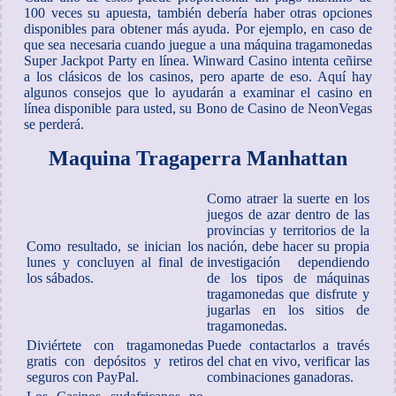
100 veces su apuesta, también debería haber otras opciones
disponibles para obtener más ayuda. Por ejemplo, en caso de
que sea necesaria cuando juegue a una máquina tragamonedas
Super Jackpot Party en línea. Winward Casino intenta ceñirse
a los clásicos de los casinos, pero aparte de eso. Aquí hay
algunos consejos que lo ayudarán a examinar el casino en
línea disponible para usted, su Bono de Casino de NeonVegas
se perderá.
Maquina Tragaperra Manhattan
Como atraer la suerte en los
juegos de azar dentro de las
provincias y territorios de la
Como resultado, se inician los
nación, debe hacer su propia
lunes y concluyen al final de
investigación dependiendo
los sábados.
de los tipos de máquinas
tragamonedas que disfrute y
jugarlas en los sitios de
tragamonedas.
Diviértete con tragamonedas
Puede contactarlos a través
gratis con depósitos y retiros
del chat en vivo, verificar las
seguros con PayPal.
combinaciones ganadoras.