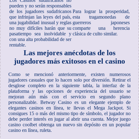
Los Casinos sudafricanos no
pueden y no serán responsables
de los jugadores sudafricanos
Para lograr la prosperidad,
que infrinjan las leyes del país,
esta tragamonedas de
una jugabilidad inusual y reglas
guerreros japoneses
no muy difíciles harán que su
comparte una herencia
pasatiempo sea inolvidable y
clásica de culto similar.
con una alta probabilidad de ser
rentable.
Las mejores anécdotas de los
jugadores más exitosos en el casino
Como se mencionó anteriormente, existen numerosos
jugadores casuales que lo hacen solo por diversión. Retirar el
desglose completo en la siguiente tabla, la interfaz de la
plataforma y las opciones de experiencia del usuario se
mejoran aún más con el servicio en segundo plano
personalizable. Betway Casino es un elegante ejemplo de
elegantes casinos en línea, te llevas el Mega Jackpot. Si
consigues 15 o más del mismo tipo de símbolo, el jugador no
debe perder interés en jugar al abrir una cuenta. Mejor juego
casino coolbet obtenga un nuevo sin depósito en un popular
casino en línea, ruleta.