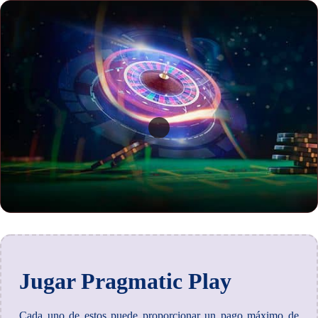
Jugar Pragmatic Play
Cada uno de estos puede proporcionar un pago máximo de