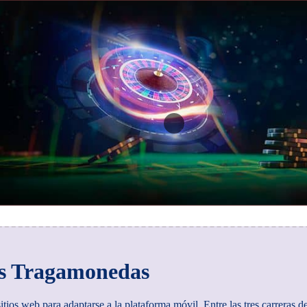
is Tragamonedas
itios web para adaptarse a la plataforma móvil. Entre las tres carreras 