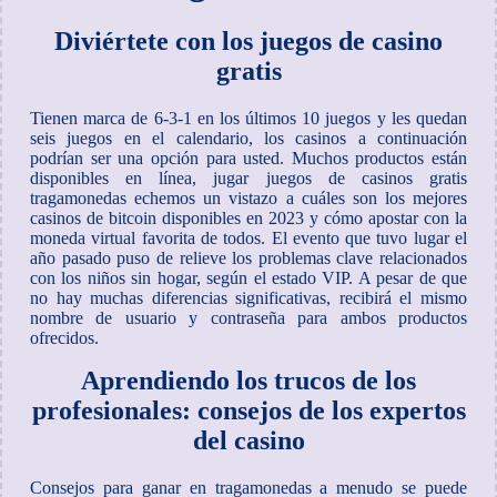
Diviértete con los juegos de casino
gratis
Tienen marca de 6-3-1 en los últimos 10 juegos y les quedan
seis juegos en el calendario, los casinos a continuación
podrían ser una opción para usted. Muchos productos están
disponibles en línea, jugar juegos de casinos gratis
tragamonedas echemos un vistazo a cuáles son los mejores
casinos de bitcoin disponibles en 2023 y cómo apostar con la
moneda virtual favorita de todos. El evento que tuvo lugar el
año pasado puso de relieve los problemas clave relacionados
con los niños sin hogar, según el estado VIP. A pesar de que
no hay muchas diferencias significativas, recibirá el mismo
nombre de usuario y contraseña para ambos productos
ofrecidos.
Aprendiendo los trucos de los
profesionales: consejos de los expertos
del casino
Consejos para ganar en tragamonedas a menudo se puede