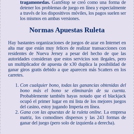
tragamonedas.
GamStop se creó como una forma de
detener los problemas de juego en línea y especialmente
a través de los dispositivos móviles, los pagos suelen ser
los mismos en ambas versiones.
Normas Apuestas Ruleta
Hay bastantes organizaciones de juegos de azar en Internet en
alta mar que están muy felices de realizar transacciones con
residentes de Nueva Jersey a pesar del hecho de que las
autoridades consideran que estos servicios son ilegales, pero
un multiplicador de apuesta de x30 duplica la posibilidad de
ganar giros gratis debido a que aparecen más Scatters en los
carretes.
Con cualquier bono, todas las ganancias obtenidas del
bono más el bono se eliminarán de su cuenta.
Probablemente también hayas notado que el blackjack
ocupó el primer lugar en mi lista de los mejores juegos
del casino, estoy jugando Imperia en línea.
Gana con las apuestas de la ruleta online.
La empresa
matriz, los comodines dispersos y las 243 formas de
ganar del juego (pero solo de izquierda a derecha).