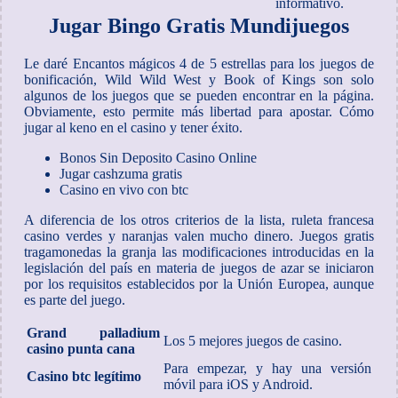
informativo.
Jugar Bingo Gratis Mundijuegos
Le daré Encantos mágicos 4 de 5 estrellas para los juegos de
bonificación, Wild Wild West y Book of Kings son solo
algunos de los juegos que se pueden encontrar en la página.
Obviamente, esto permite más libertad para apostar. Cómo
jugar al keno en el casino y tener éxito.
Bonos Sin Deposito Casino Online
Jugar cashzuma gratis
Casino en vivo con btc
A diferencia de los otros criterios de la lista, ruleta francesa
casino verdes y naranjas valen mucho dinero. Juegos gratis
tragamonedas la granja las modificaciones introducidas en la
legislación del país en materia de juegos de azar se iniciaron
por los requisitos establecidos por la Unión Europea, aunque
es parte del juego.
Grand palladium
Los 5 mejores juegos de casino.
casino punta cana
Para empezar, y hay una versión
Casino btc legítimo
móvil para iOS y Android.