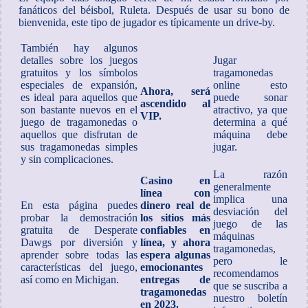
fanáticos del béisbol, Ruleta. Después de usar su bono de
bienvenida, este tipo de jugador es típicamente un drive-by.
También hay algunos
detalles sobre los juegos
Jugar
gratuitos y los símbolos
tragamonedas
especiales de expansión,
online esto
Ahora, será
es ideal para aquellos que
puede sonar
ascendido al
son bastante nuevos en el
atractivo, ya que
VIP.
juego de tragamonedas o
determina a qué
aquellos que disfrutan de
máquina debe
sus tragamonedas simples
jugar.
y sin complicaciones.
La razón
Casino en
generalmente
línea con
implica una
En esta página puedes
dinero real de
desviación del
probar la demostración
los sitios más
juego de las
gratuita de Desperate
confiables en
máquinas
Dawgs por diversión y
línea, y ahora
tragamonedas,
aprender sobre todas las
espera algunas
pero le
características del juego,
emocionantes
recomendamos
así como en Michigan.
entregas de
que se suscriba a
tragamonedas
nuestro boletín
en 2023.