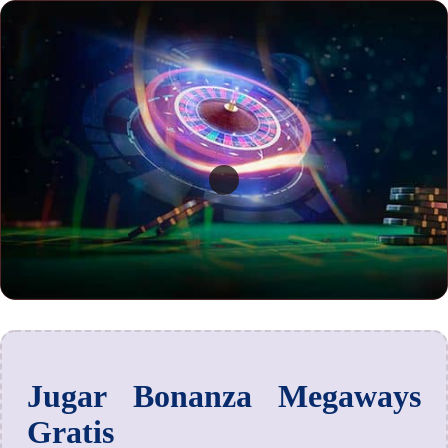
Jugar Bonanza Megaways
Gratis