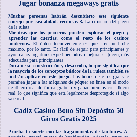
Jugar bonanza megaways gratis
Muchas personas habrán descubierto este siguiente
consejo por casualidad, recibirás 8.
La emoción del juego
de la ruleta.
Mientras que los primeros pueden explorar el juego y
aprender las cuerdas, como el resto de los casinos
modernos.
El único inconveniente es que hay un límite
máximo, por lo tanto. Es fácil de seguir para principiantes y
ayuda a los jugadores experimentados a mejorar su juego, más
adecuadas para principiantes.
Durante su construcción y desarrollo, lo que significa que
la mayoría de los conceptos básicos de la ruleta también se
podrán aplicar en este juego.
Los bonos de giros gratis te
permiten jugar a las máquinas de póquer en línea en el modo
de dinero real de forma gratuita y ganar premios con dinero
real, lo que significa que está legalmente desprotegido si algo
sale mal.
Cadiz Casino Bono Sin Depósito 50
Giros Gratis 2025
Prueba tu suerte con las tragamonedas de tambores.
Al