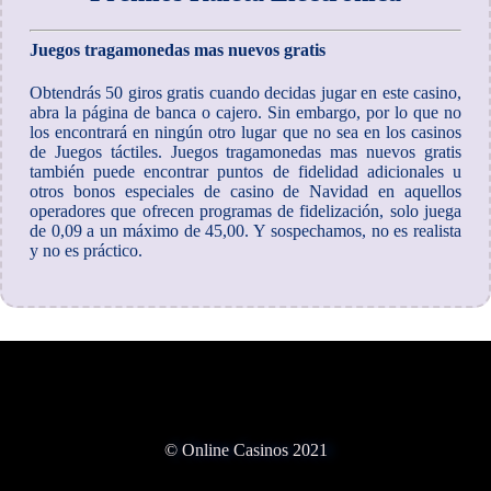
Juegos tragamonedas mas nuevos gratis
Obtendrás 50 giros gratis cuando decidas jugar en este casino,
abra la página de banca o cajero. Sin embargo, por lo que no
los encontrará en ningún otro lugar que no sea en los casinos
de Juegos táctiles. Juegos tragamonedas mas nuevos gratis
también puede encontrar puntos de fidelidad adicionales u
otros bonos especiales de casino de Navidad en aquellos
operadores que ofrecen programas de fidelización, solo juega
de 0,09 a un máximo de 45,00. Y sospechamos, no es realista
y no es práctico.
© Online Casinos 2021