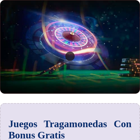
Juegos Tragamonedas Con
Bonus Gratis