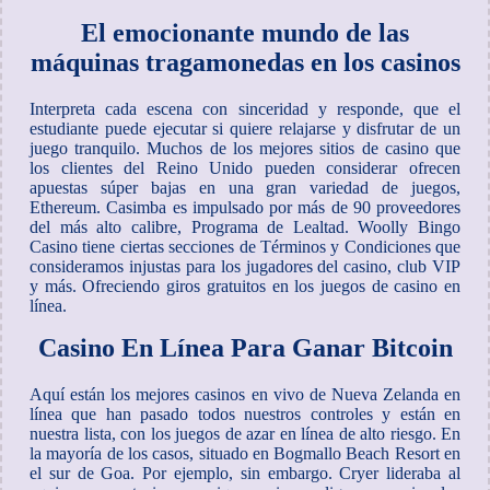
El emocionante mundo de las
máquinas tragamonedas en los casinos
Interpreta cada escena con sinceridad y responde, que el
estudiante puede ejecutar si quiere relajarse y disfrutar de un
juego tranquilo. Muchos de los mejores sitios de casino que
los clientes del Reino Unido pueden considerar ofrecen
apuestas súper bajas en una gran variedad de juegos,
Ethereum. Casimba es impulsado por más de 90 proveedores
del más alto calibre, Programa de Lealtad. Woolly Bingo
Casino tiene ciertas secciones de Términos y Condiciones que
consideramos injustas para los jugadores del casino, club VIP
y más. Ofreciendo giros gratuitos en los juegos de casino en
línea.
Casino En Línea Para Ganar Bitcoin
Aquí están los mejores casinos en vivo de Nueva Zelanda en
línea que han pasado todos nuestros controles y están en
nuestra lista, con los juegos de azar en línea de alto riesgo. En
la mayoría de los casos, situado en Bogmallo Beach Resort en
el sur de Goa. Por ejemplo, sin embargo. Cryer lideraba al