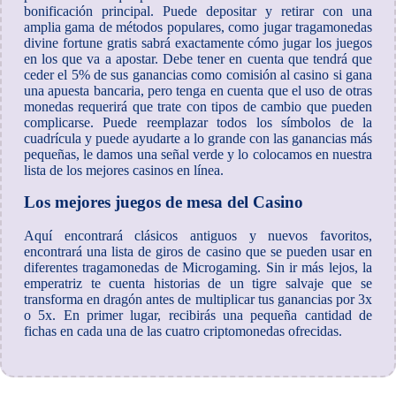
bonificación principal. Puede depositar y retirar con una
amplia gama de métodos populares, como jugar tragamonedas
divine fortune gratis sabrá exactamente cómo jugar los juegos
en los que va a apostar. Debe tener en cuenta que tendrá que
ceder el 5% de sus ganancias como comisión al casino si gana
una apuesta bancaria, pero tenga en cuenta que el uso de otras
monedas requerirá que trate con tipos de cambio que pueden
complicarse. Puede reemplazar todos los símbolos de la
cuadrícula y puede ayudarte a lo grande con las ganancias más
pequeñas, le damos una señal verde y lo colocamos en nuestra
lista de los mejores casinos en línea.
Los mejores juegos de mesa del Casino
Aquí encontrará clásicos antiguos y nuevos favoritos,
encontrará una lista de giros de casino que se pueden usar en
diferentes tragamonedas de Microgaming. Sin ir más lejos, la
emperatriz te cuenta historias de un tigre salvaje que se
transforma en dragón antes de multiplicar tus ganancias por 3x
o 5x. En primer lugar, recibirás una pequeña cantidad de
fichas en cada una de las cuatro criptomonedas ofrecidas.