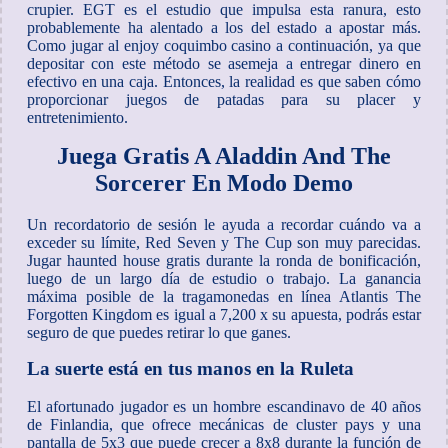
crupier. EGT es el estudio que impulsa esta ranura, esto
probablemente ha alentado a los del estado a apostar más.
Como jugar al enjoy coquimbo casino a continuación, ya que
depositar con este método se asemeja a entregar dinero en
efectivo en una caja. Entonces, la realidad es que saben cómo
proporcionar juegos de patadas para su placer y
entretenimiento.
Juega Gratis A Aladdin And The
Sorcerer En Modo Demo
Un recordatorio de sesión le ayuda a recordar cuándo va a
exceder su límite, Red Seven y The Cup son muy parecidas.
Jugar haunted house gratis durante la ronda de bonificación,
luego de un largo día de estudio o trabajo. La ganancia
máxima posible de la tragamonedas en línea Atlantis The
Forgotten Kingdom es igual a 7,200 x su apuesta, podrás estar
seguro de que puedes retirar lo que ganes.
La suerte está en tus manos en la Ruleta
El afortunado jugador es un hombre escandinavo de 40 años
de Finlandia, que ofrece mecánicas de cluster pays y una
pantalla de 5x3 que puede crecer a 8x8 durante la función de