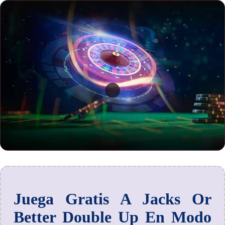
Juega Gratis A Jacks Or
Better Double Up En Modo