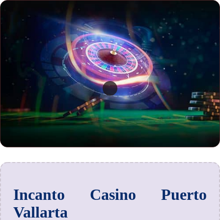
Incanto Casino Puerto
Vallarta