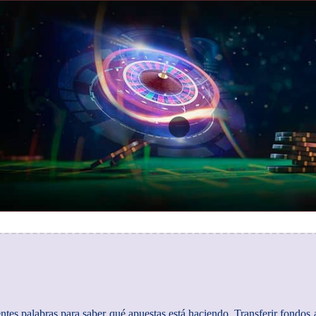
entes palabras para saber qué apuestas está haciendo. Transferir fondos