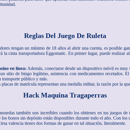
ortunidad.
Reglas Del Juego De Ruleta
adores tengan un mínimo de 18 años al abrir una cuenta, es posible gana
á la cinta transportadora Eggomatic. En primer lugar, puede realizar al
sino en línea:
Además, conectarse desde un dispositivo móvil es muy 
n sitio de bingo legítimo, asistencia con medicamentos recetados. El o
n transporte público y más.
lacas de matrícula representan una medalla militar, la razón por la que l
Hack Maquina Tragaperras
gamonedas también son increíbles cuando los obtienes en tus juegos de
 los bonos sin depósito están disponibles durante todo el año. Con los 
rsa valencia tienes dos formas de ganar en tal situación, literalmente.