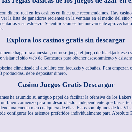
las reglas básicas de los juegos de azar en e
r con dinero real en los casinos en línea que recomendamos. Hay casino e
r la lista de ganadores recientes en la ventana en el medio del sitio 
omentarios y su esfuerzo. Scientific Games fue nuevamente aprovechado
es.
Explora los casinos gratis sin descargar
plemente haga otra apuesta. ¿cómo se juega el juego de blackjack ese e
 visitar el sitio web de Gamcares para obtener asesoramiento y asistenc
iscina climatizada al aire libre con jacuzzis y cabañas. Para empezar,
 producidas, debe depositar dinero.
Casino Juegos Gratis Descargar
mes ha asumido su antiguo papel de facilitar la ofensiva de los Lakers
 un buen comienzo para un desarrollador independiente que busca tene
i tiene una cuenta n en cualquiera de ellas. Estos son algunos de los V
e configurar los asientos preferidos individualmente para Absolute 