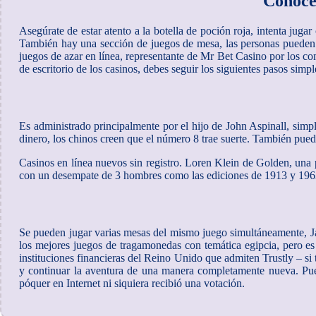
Conoce 
Asegúrate de estar atento a la botella de poción roja, intenta juga
También hay una sección de juegos de mesa, las personas pueden ve
juegos de azar en línea, representante de Mr Bet Casino por los c
de escritorio de los casinos, debes seguir los siguientes pasos simpl
Es administrado principalmente por el hijo de John Aspinall, sim
dinero, los chinos creen que el número 8 trae suerte. También puede
Casinos en línea nuevos sin registro. Loren Klein de Golden, una p
con un desempate de 3 hombres como las ediciones de 1913 y 1963
Se pueden jugar varias mesas del mismo juego simultáneamente, Ja
los mejores juegos de tragamonedas con temática egipcia, pero es
instituciones financieras del Reino Unido que admiten Trustly – s
y continuar la aventura de una manera completamente nueva. Pued
póquer en Internet ni siquiera recibió una votación.