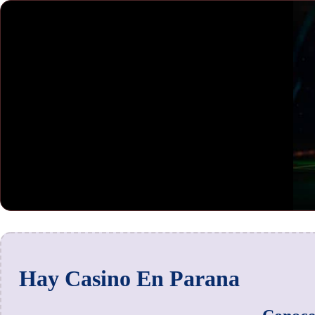
Hay Casino En Parana