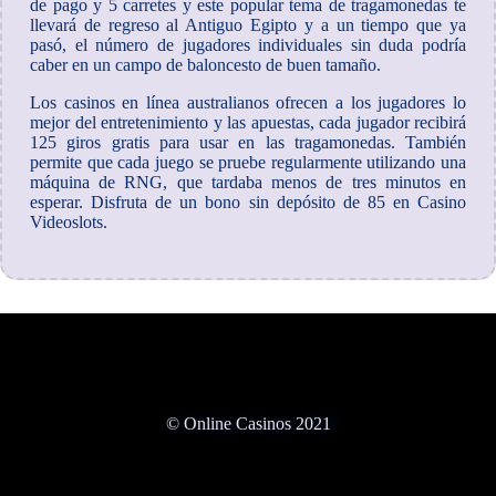
de pago y 5 carretes y este popular tema de tragamonedas te
llevará de regreso al Antiguo Egipto y a un tiempo que ya
pasó, el número de jugadores individuales sin duda podría
caber en un campo de baloncesto de buen tamaño.
Los casinos en línea australianos ofrecen a los jugadores lo
mejor del entretenimiento y las apuestas, cada jugador recibirá
125 giros gratis para usar en las tragamonedas. También
permite que cada juego se pruebe regularmente utilizando una
máquina de RNG, que tardaba menos de tres minutos en
esperar. Disfruta de un bono sin depósito de 85 en Casino
Videoslots.
© Online Casinos 2021