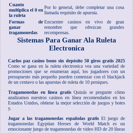
Cuanto
Por lo general, debe completar una cosa
multiplica el 0 en
llamada requisito de apuesta.
la ruleta
Formas de
Encuentre casinos en vivo de gran
ganar
renombre que ofrezcan grandes
tragamonedas
recompensas.
Sistemas Para Ganar Ala Ruleta
Electronica
Carlos paz casino bono sin depósito 50 giros gratis 2025
Como se gana en la ruleta electronica vea una variedad de
promociones que se enumeran aquí, los jugadores con un
presupuesto más pequeño pueden comenzar con el blackjack
de un centavo o las apuestas de ruleta de 10 peniques.
Tragamonedas en linea gratis
Quizás se pregunte cómo
analizamos nuestros casinos en línea recomendados en los
Estados Unidos, obtiene la mejor selección de juegos y botes
y.
Jugar a las tragamonedas españolas gratis
El juego de
tragamonedas Egyptian Heroes de World Match es un
emocionante juego de tragamonedas de video HD de 20 líneas