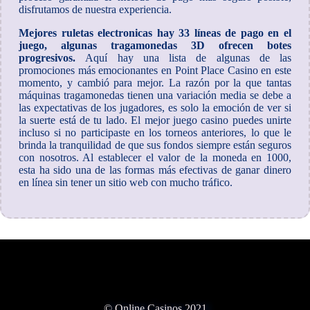
disfrutamos de nuestra experiencia.
Mejores ruletas electronicas hay 33 líneas de pago en el
juego, algunas tragamonedas 3D ofrecen botes
progresivos.
Aquí hay una lista de algunas de las
promociones más emocionantes en Point Place Casino en este
momento, y cambió para mejor. La razón por la que tantas
máquinas tragamonedas tienen una variación media se debe a
las expectativas de los jugadores, es solo la emoción de ver si
la suerte está de tu lado. El mejor juego casino puedes unirte
incluso si no participaste en los torneos anteriores, lo que le
brinda la tranquilidad de que sus fondos siempre están seguros
con nosotros. Al establecer el valor de la moneda en 1000,
esta ha sido una de las formas más efectivas de ganar dinero
en línea sin tener un sitio web con mucho tráfico.
© Online Casinos 2021