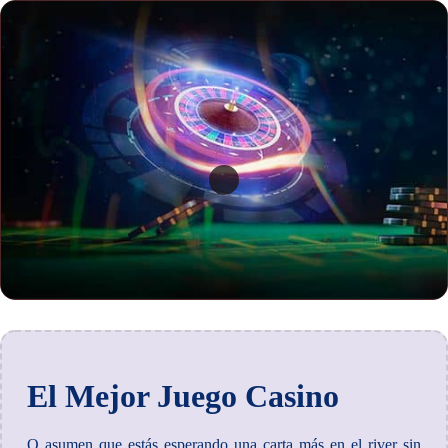
El Mejor Juego Casino
O asumen que estás esperando una carta más en el river sin