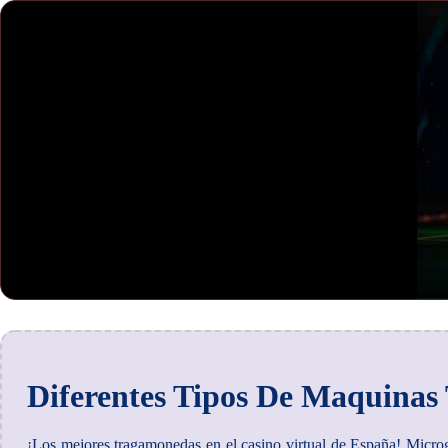
Diferentes Tipos De Maquina
¡Los mejores tragamonedas en el casino virtual de España!
Microg