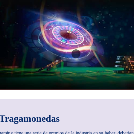
s Tragamonedas
aming tiene una serie de premios de la industria en su haber, deberían i