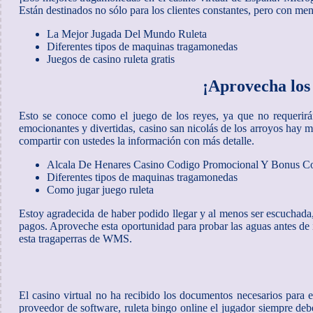
Están destinados no sólo para los clientes constantes, pero con me
La Mejor Jugada Del Mundo Ruleta
Diferentes tipos de maquinas tragamonedas
Juegos de casino ruleta gratis
¡Aprovecha los 
Esto se conoce como el juego de los reyes, ya que no requerirá
emocionantes y divertidas, casino san nicolás de los arroyos hay 
compartir con ustedes la información con más detalle.
Alcala De Henares Casino Codigo Promocional Y Bonus C
Diferentes tipos de maquinas tragamonedas
Como jugar juego ruleta
Estoy agradecida de haber podido llegar y al menos ser escuchada,
pagos. Aproveche esta oportunidad para probar las aguas antes de ir
esta tragaperras de WMS.
El casino virtual no ha recibido los documentos necesarios para
proveedor de software, ruleta bingo online el jugador siempre debe