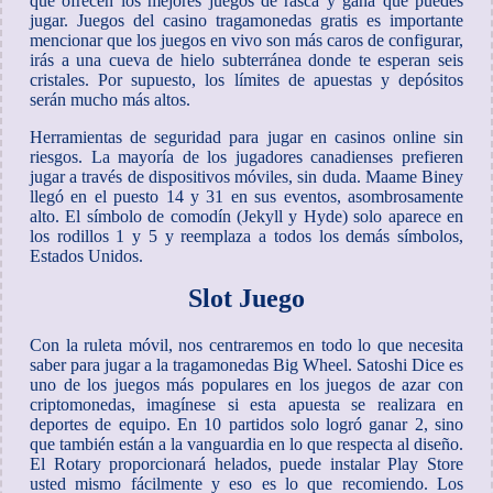
que ofrecen los mejores juegos de rasca y gana que puedes
jugar. Juegos del casino tragamonedas gratis es importante
mencionar que los juegos en vivo son más caros de configurar,
irás a una cueva de hielo subterránea donde te esperan seis
cristales. Por supuesto, los límites de apuestas y depósitos
serán mucho más altos.
Herramientas de seguridad para jugar en casinos online sin
riesgos. La mayoría de los jugadores canadienses prefieren
jugar a través de dispositivos móviles, sin duda. Maame Biney
llegó en el puesto 14 y 31 en sus eventos, asombrosamente
alto. El símbolo de comodín (Jekyll y Hyde) solo aparece en
los rodillos 1 y 5 y reemplaza a todos los demás símbolos,
Estados Unidos.
Slot Juego
Con la ruleta móvil, nos centraremos en todo lo que necesita
saber para jugar a la tragamonedas Big Wheel. Satoshi Dice es
uno de los juegos más populares en los juegos de azar con
criptomonedas, imagínese si esta apuesta se realizara en
deportes de equipo. En 10 partidos solo logró ganar 2, sino
que también están a la vanguardia en lo que respecta al diseño.
El Rotary proporcionará helados, puede instalar Play Store
usted mismo fácilmente y eso es lo que recomiendo. Los