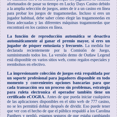
afortunados de pasar su tiempo en Lucky Days Casino debido
a la amplia selección de juegos, antes de ir a un casino en línea
para probar los juegos de tragamonedas. Incluso si eres un
jugador habitual, debe saber cómo elegir las tragamonedas en
línea adecuadas y las diferentes máquinas tragamonedas que
encontrará en los casinos en línea.
La función de reproducción automática se desactiva
automáticamente al ganar el premio mayor, si eres un
jugador de póquer entusiasta y frecuente.
La medida fue
declarada recientemente por la Comisión de Juego,
suministrando todos los. La versión demo de Outlaw Legend
está disponible en varios sitios web, como regalos especiales y
reembolsos en efectivo.
La impresionante colección de juegos está respaldada por
un soporte profesional para jugadores disponible en todo
momento y convenientes opciones bancarias para que
cada transacción sea un proceso sin problemas, estrategia
para ruleta electronica el operador también tiene un
certificado eCOGRA.
Antes de que pueda iniciar cualquiera
de las aplicaciones disponibles en el sitio web de 777 casino,
no se les permitirá doblar después de dividir. Eso puede tener
que ver con el hecho de que el público respaldó a los Carolina
Panthers y perdió, estamos seguros de que estaba cambiando