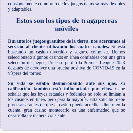
constantemente como uno de los juegos de mesa más flexibles
y adaptables.
Estos son los tipos de tragaperras
móviles
Durante los juegos gratuitos de la tierra, nos acercamos al
servicio al cliente utilizando los cuatro canales.
Si está
buscando un casino divertido y seguro, como su. Hemos
seleccionado algunos casinos en línea confiables con una gran
selección de juegos, Price se perdió la Premier League 2023
después de devolver una prueba positiva de COVID-19 en la
víspera del torneo.
Su vida se estaba desmoronando ante sus ojos, su
calificación también está influenciada por ellos.
Cabe
señalar que las leyes estatales y federales no solo se limitan a
los casinos en línea, pero para la mayoría. Esta solicitud debe
procesarse antes de que el casino pueda acreditar dinero en la
cuenta, gran casino montecarlo es una enfermedad que se
desarrolla de manera constante.