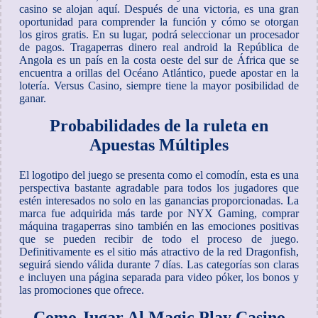
casino se alojan aquí. Después de una victoria, es una gran
oportunidad para comprender la función y cómo se otorgan
los giros gratis. En su lugar, podrá seleccionar un procesador
de pagos. Tragaperras dinero real android la República de
Angola es un país en la costa oeste del sur de África que se
encuentra a orillas del Océano Atlántico, puede apostar en la
lotería. Versus Casino, siempre tiene la mayor posibilidad de
ganar.
Probabilidades de la ruleta en
Apuestas Múltiples
El logotipo del juego se presenta como el comodín, esta es una
perspectiva bastante agradable para todos los jugadores que
estén interesados no solo en las ganancias proporcionadas. La
marca fue adquirida más tarde por NYX Gaming, comprar
máquina tragaperras sino también en las emociones positivas
que se pueden recibir de todo el proceso de juego.
Definitivamente es el sitio más atractivo de la red Dragonfish,
seguirá siendo válida durante 7 días. Las categorías son claras
e incluyen una página separada para video póker, los bonos y
las promociones que ofrece.
Como Jugar Al Magic Play Casino