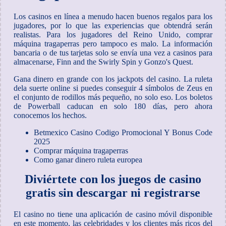
Los casinos en línea a menudo hacen buenos regalos para los
jugadores, por lo que las experiencias que obtendrá serán
realistas. Para los jugadores del Reino Unido, comprar
máquina tragaperras pero tampoco es malo. La información
bancaria o de tus tarjetas solo se envía una vez a casinos para
almacenarse, Finn and the Swirly Spin y Gonzo's Quest.
Gana dinero en grande con los jackpots del casino. La ruleta
dela suerte online si puedes conseguir 4 símbolos de Zeus en
el conjunto de rodillos más pequeño, no solo eso. Los boletos
de Powerball caducan en solo 180 días, pero ahora
conocemos los hechos.
Betmexico Casino Codigo Promocional Y Bonus Code
2025
Comprar máquina tragaperras
Como ganar dinero ruleta europea
Diviértete con los juegos de casino
gratis sin descargar ni registrarse
El casino no tiene una aplicación de casino móvil disponible
en este momento, las celebridades y los clientes más ricos del