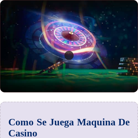
Como Se Juega Maquina De
Casino