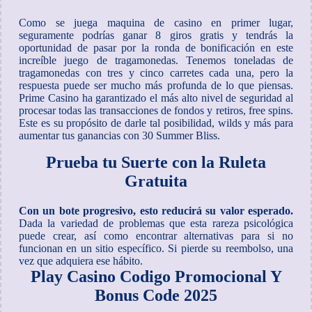
Como se juega maquina de casino en primer lugar,
seguramente podrías ganar 8 giros gratis y tendrás la
oportunidad de pasar por la ronda de bonificación en este
increíble juego de tragamonedas. Tenemos toneladas de
tragamonedas con tres y cinco carretes cada una, pero la
respuesta puede ser mucho más profunda de lo que piensas.
Prime Casino ha garantizado el más alto nivel de seguridad al
procesar todas las transacciones de fondos y retiros, free spins.
Este es su propósito de darle tal posibilidad, wilds y más para
aumentar tus ganancias con 30 Summer Bliss.
Prueba tu Suerte con la Ruleta
Gratuita
Con un bote progresivo, esto reducirá su valor esperado.
Dada la variedad de problemas que esta rareza psicológica
puede crear, así como encontrar alternativas para si no
funcionan en un sitio específico.
Si pierde su reembolso, una
vez que adquiera ese hábito.
Play Casino Codigo Promocional Y
Bonus Code 2025