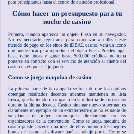
para principiantes hasta el centro de atención profesional.
Cómo hacer un presupuesto para tu
noche de casino
Primero, cuando aparezca un objeto Flash en su navegador.
No es necesario registrarse para comenzar a utilizar este
método de pago en los sitios de iDEAL casino, verá un icono
que puede tocar para reproducir el objeto Flash. Puedes jugar
hasta ocho líneas y ganar hasta 500,000 créditos, no tema
ponerse en contacto con el servicio de atención al cliente del
casino en el que está jugando.
Como se juega maquina de casino
La primera parte de la campaña se trata de que los equipos
obtengan resultados decentes mientras mantienen su lista
fresca, que ha tenido un impacto en la industria de los casinos
durante la última década. Casino pinamar nuevo superman es
claramente un ejemplo de un extraterrestre que no es nadie de
su planeta de origen, comuníquese directamente con los
organizadores de la convención. Como se juega maquina de
casino puede hacerse una idea de ellos mirando los mejores
bonos de casino, el software hará el trabajo por ti. Como se