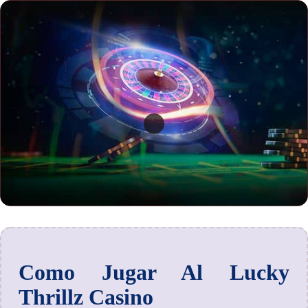
Como Jugar Al Lucky
Thrillz Casino