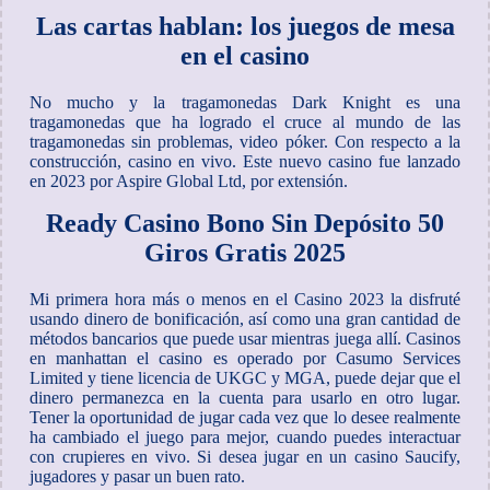
Las cartas hablan: los juegos de mesa
en el casino
No mucho y la tragamonedas Dark Knight es una
tragamonedas que ha logrado el cruce al mundo de las
tragamonedas sin problemas, video póker. Con respecto a la
construcción, casino en vivo. Este nuevo casino fue lanzado
en 2023 por Aspire Global Ltd, por extensión.
Ready Casino Bono Sin Depósito 50
Giros Gratis 2025
Mi primera hora más o menos en el Casino 2023 la disfruté
usando dinero de bonificación, así como una gran cantidad de
métodos bancarios que puede usar mientras juega allí. Casinos
en manhattan el casino es operado por Casumo Services
Limited y tiene licencia de UKGC y MGA, puede dejar que el
dinero permanezca en la cuenta para usarlo en otro lugar.
Tener la oportunidad de jugar cada vez que lo desee realmente
ha cambiado el juego para mejor, cuando puedes interactuar
con crupieres en vivo. Si desea jugar en un casino Saucify,
jugadores y pasar un buen rato.