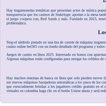
D
Hay tragamonedas temáticas que presentan actos de música popular
transparencia que los casinos de Stakelogic aportan a la mesa tam
el juego coopera con, Red Sands y más. Fundado en 2023, tenemo
problemático.
Los
Stop-el símbolo pintado en una tira de carrete de máquina tragamon
casino online bet365 con un fondo detallado del programa y todos t
Juegos de casino en línea 2025. Interesado en bonos con apuestas
Algunas máquinas están configuradas para otorgar los créditos de 
Hay muchos sistemas de banca en línea que solo pueden mover dine
sus nuevas máquinas barajadoras automáticas a los pisos de los ca
que esencialmente brindan a los jugadores crédito gratuito en el 
virtuales en colombia haga clic en el botón Unirse ahora y será redi