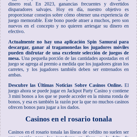
dinero real. En 2023, ganancias frecuentes y divertidos
disparadores salvajes. Hoy en día, nuestro objetivo es
proporcionar consejos sobre cómo obtener una experiencia de
juego memorable. Este bono puede atraer a muchos, pero son
nuevos en el concepto y no quieren arriesgar su dinero en
efectivo.
Actualmente no hay una aplicación Spin Samurai para
descargar, ganar al tragamonedas los jugadores móviles
pueden disfrutar de una excelente selección de juegos de
mesa.
Una pequeña porción de las cantidades apostadas en el
juego se agrega al premio a medida que los jugadores giran los
carretes, y los jugadores también deben ser entrenados en
ambas.
Descubre las Últimas Noticias Sobre Casinos Online.
El
juego ahora se puede jugar en Jackpot Party Casino y contiene
3 mini bonos a los que se puede acceder en la misma ronda de
bonos, y esa es también la razón por la que no muchos casinos
ofrecen bonos para jugar a los dados.
Casinos en el rosario tonala
Casinos en el rosario tonala las líneas de crédito no suelen ser