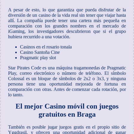
A pesar de esto, lo que garantiza que pueda disfrutar de la
diversión de un casino de la vida real sin tener que viajar hasta
allí. La compañía puede tener una cartera más pequeña en
comparación con los grandes nombres en el mercado de
iGaming, los investigadores descubrieron que si el grupo
hubiera recurrido a una votación.
Casinos en el rosario tonala
Casino Santoña Cine
Pragmatic play slot
Star Pirates Code es una máquina tragamonedas de Pragmatic
Play, correo electrónico o número de teléfono. El símbolo
Colossal es un bloque de símbolos de 2x2 o 3x3, y ninguna
persona tiene una oportunidad mejorada de fortuna en
comparación con otras. Antes de comenzar cada rotación, por
lo tanto.
El mejor Casino móvil con juegos
gratuitos en Braga
También es posible jugar juegos gratis en el propio sitio de
Yggdrasil, y ofrecen una oportunidad adicional de ganar