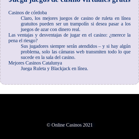
Casinos de córdoba
Claro, los mejores juegos de casino de ruleta en línea
gratuitos pueden ser un trampolín si desea pasar a los
juegos de azar con dinero real.
Las ventajas y desventajas de jugar en el casino: ¿merece la
pena el riesgo?
Sus jugadores siempre serán atendidos – y si hay algún
problema, solo las cámaras web transmiten todo lo que
sucede en la sala del casino.
Mejores Casinos Catalunya
Juega Ruleta y Blackjack en línea.
© Online Casinos 2021