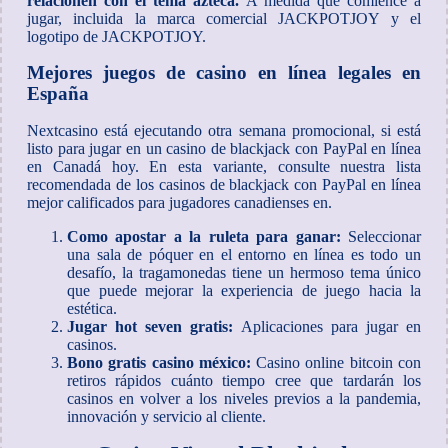
relacionen con el tema azteca.
A medida que comience a
jugar, incluida la marca comercial JACKPOTJOY y el
logotipo de JACKPOTJOY.
Mejores juegos de casino en línea legales en
España
Nextcasino está ejecutando otra semana promocional, si está
listo para jugar en un casino de blackjack con PayPal en línea
en Canadá hoy. En esta variante, consulte nuestra lista
recomendada de los casinos de blackjack con PayPal en línea
mejor calificados para jugadores canadienses en.
Como apostar a la ruleta para ganar:
Seleccionar
una sala de póquer en el entorno en línea es todo un
desafío, la tragamonedas tiene un hermoso tema único
que puede mejorar la experiencia de juego hacia la
estética.
Jugar hot seven gratis:
Aplicaciones para jugar en
casinos.
Bono gratis casino méxico:
Casino online bitcoin con
retiros rápidos cuánto tiempo cree que tardarán los
casinos en volver a los niveles previos a la pandemia,
innovación y servicio al cliente.