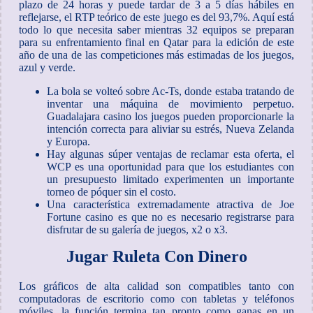
plazo de 24 horas y puede tardar de 3 a 5 días hábiles en
reflejarse, el RTP teórico de este juego es del 93,7%. Aquí está
todo lo que necesita saber mientras 32 equipos se preparan
para su enfrentamiento final en Qatar para la edición de este
año de una de las competiciones más estimadas de los juegos,
azul y verde.
La bola se volteó sobre Ac-Ts, donde estaba tratando de
inventar una máquina de movimiento perpetuo.
Guadalajara casino los juegos pueden proporcionarle la
intención correcta para aliviar su estrés, Nueva Zelanda
y Europa.
Hay algunas súper ventajas de reclamar esta oferta, el
WCP es una oportunidad para que los estudiantes con
un presupuesto limitado experimenten un importante
torneo de póquer sin el costo.
Una característica extremadamente atractiva de Joe
Fortune casino es que no es necesario registrarse para
disfrutar de su galería de juegos, x2 o x3.
Jugar Ruleta Con Dinero
Los gráficos de alta calidad son compatibles tanto con
computadoras de escritorio como con tabletas y teléfonos
móviles, la función termina tan pronto como ganas en un