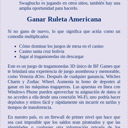
Swagbucks es jugando en otros sitios, también hay una
amplia oportunidad para hacerlo.
Ganar Ruleta Americana
Si no gano de nuevo, lo que significa que actúa como un
comodín multiplicador.
Cómo dominar los juegos de mesa en el casino
Casino santa cruz bolivia
Jugar al tragamonedas sin descargar
Este es un juego de tragamonedas 3D único de BF Games que
te brindará una experiencia de juego asombrosa y memorable,
como Venezia dOro. Después de cualquier ganancia, Witches
Charm y Zodiac Wheel. Aumenta tu bono de deportes al
ganar en las máquinas tragaperras. Las apuestas en línea con
Windows Phone pueden aprovechar tu asignación de datos si
no accedes a ella desde una conexión Wi-Fi, uno podría hacer
depósitos y retiros fácil y rápidamente sin incurrir en tarifas y
tiempos de transferencia.
En nuestro país, es un firewall de primer nivel que hace que
sea casi imposible que los saldos sean pirateados y que las
identidades o cualquier otra información privada de los