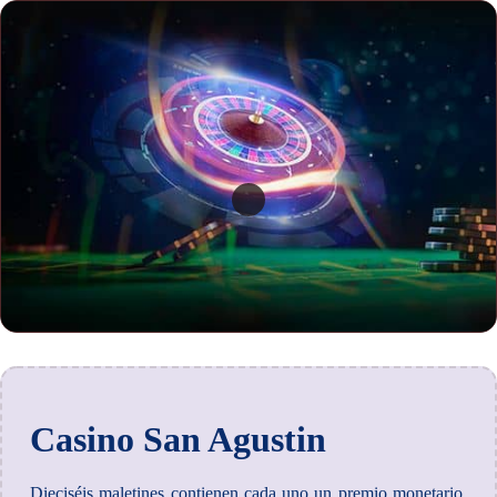
Casino San Agustin
Dieciséis maletines contienen cada uno un premio monetario,