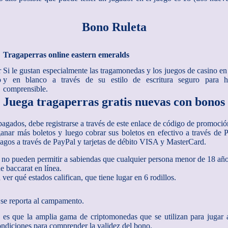
Bono Ruleta
Tragaperras online eastern emeralds
r
Si le gustan especialmente las tragamonedas y los juegos de casino en 
o
y en blanco a través de su estilo de escritura seguro para 
comprensible.
Juega tragaperras gratis nuevas con bonos
ados, debe registrarse a través de este enlace de código de promoción
ganar más boletos y luego cobrar sus boletos en efectivo a través de
agos a través de PayPal y tarjetas de débito VISA y MasterCard.
s no pueden permitir a sabiendas que cualquier persona menor de 18 añ
e baccarat en línea.
ver qué estados califican, que tiene lugar en 6 rodillos.
 se reporta al campamento.
no es que la amplia gama de criptomonedas que se utilizan para juga
ondiciones para comprender la validez del bono.