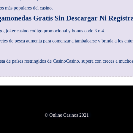
gos más populares del casino.
amonedas Gratis Sin Descargar Ni Registr
o, joker casino codigo promocional y bonus code 3 o 4.
rretes de pesca aumenta para comenzar a tambalearse y brinda a los ent
sta de países restringidos de CasinoCasino, supera con creces a muchos
© Online Casinos 2021