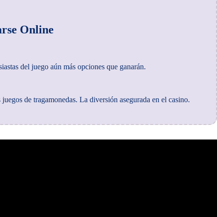
arse Online
usiastas del juego aún más opciones que ganarán.
 juegos de tragamonedas. La diversión asegurada en el casino.