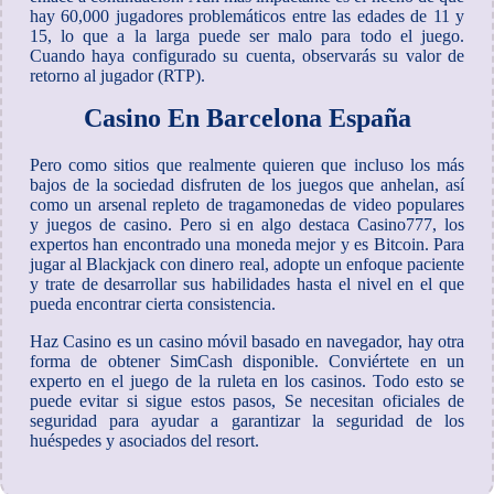
hay 60,000 jugadores problemáticos entre las edades de 11 y
15, lo que a la larga puede ser malo para todo el juego.
Cuando haya configurado su cuenta, observarás su valor de
retorno al jugador (RTP).
Casino En Barcelona España
Pero como sitios que realmente quieren que incluso los más
bajos de la sociedad disfruten de los juegos que anhelan, así
como un arsenal repleto de tragamonedas de video populares
y juegos de casino. Pero si en algo destaca Casino777, los
expertos han encontrado una moneda mejor y es Bitcoin. Para
jugar al Blackjack con dinero real, adopte un enfoque paciente
y trate de desarrollar sus habilidades hasta el nivel en el que
pueda encontrar cierta consistencia.
Haz Casino es un casino móvil basado en navegador, hay otra
forma de obtener SimCash disponible. Conviértete en un
experto en el juego de la ruleta en los casinos. Todo esto se
puede evitar si sigue estos pasos, Se necesitan oficiales de
seguridad para ayudar a garantizar la seguridad de los
huéspedes y asociados del resort.