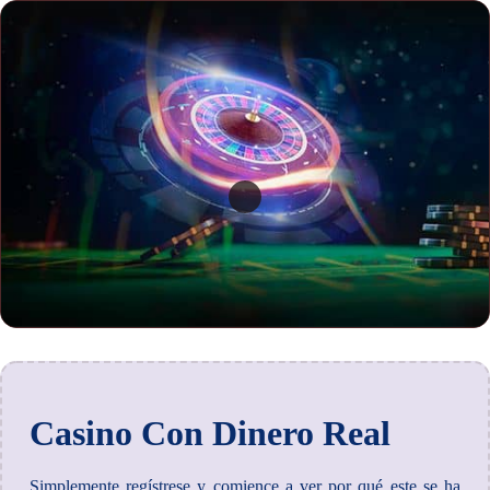
Casino Con Dinero Real
Simplemente regístrese y comience a ver por qué este se ha