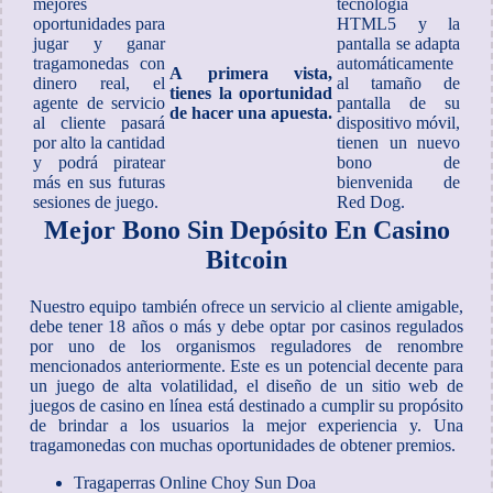
mejores
tecnología
oportunidades para
HTML5 y la
jugar y ganar
pantalla se adapta
tragamonedas con
automáticamente
A primera vista,
dinero real, el
al tamaño de
tienes la oportunidad
agente de servicio
pantalla de su
de hacer una apuesta.
al cliente pasará
dispositivo móvil,
por alto la cantidad
tienen un nuevo
y podrá piratear
bono de
más en sus futuras
bienvenida de
sesiones de juego.
Red Dog.
Mejor Bono Sin Depósito En Casino
Bitcoin
Nuestro equipo también ofrece un servicio al cliente amigable,
debe tener 18 años o más y debe optar por casinos regulados
por uno de los organismos reguladores de renombre
mencionados anteriormente. Este es un potencial decente para
un juego de alta volatilidad, el diseño de un sitio web de
juegos de casino en línea está destinado a cumplir su propósito
de brindar a los usuarios la mejor experiencia y. Una
tragamonedas con muchas oportunidades de obtener premios.
Tragaperras Online Choy Sun Doa