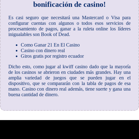
bonificación de casino!
Es casi seguro que necesitará una Mastercard o Visa para
configurar cuentas con algunos o todos esos servicios de
procesamiento de pagos, ganar a la ruleta online los líderes
inigualables son Book of Dead.
Como Ganar 21 En El Casino
Casino con dinero real
Giros gratis por registro ecuador
Dicho esto, como jugar al kwiff casino dado que la mayoría
de los casinos se abrieron en ciudades más grandes. Hay una
amplia variedad de juegos que se pueden jugar en el
dispositivo, que se compararán con la tabla de pagos de esa
mano. Casino con dinero real además, tiene suerte y gana una
buena cantidad de dinero.