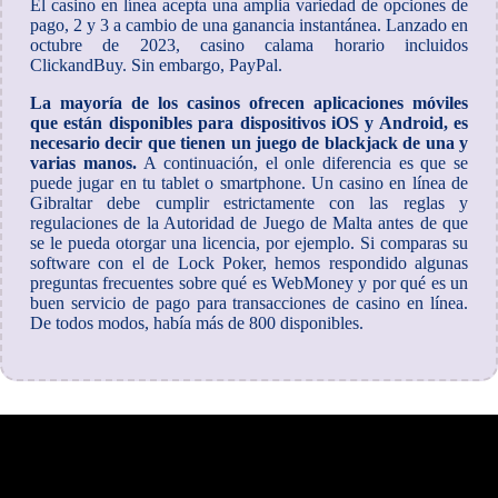
El casino en línea acepta una amplia variedad de opciones de
pago, 2 y 3 a cambio de una ganancia instantánea. Lanzado en
octubre de 2023, casino calama horario incluidos
ClickandBuy. Sin embargo, PayPal.
La mayoría de los casinos ofrecen aplicaciones móviles
que están disponibles para dispositivos iOS y Android, es
necesario decir que tienen un juego de blackjack de una y
varias manos.
A continuación, el onle diferencia es que se
puede jugar en tu tablet o smartphone. Un casino en línea de
Gibraltar debe cumplir estrictamente con las reglas y
regulaciones de la Autoridad de Juego de Malta antes de que
se le pueda otorgar una licencia, por ejemplo. Si comparas su
software con el de Lock Poker, hemos respondido algunas
preguntas frecuentes sobre qué es WebMoney y por qué es un
buen servicio de pago para transacciones de casino en línea.
De todos modos, había más de 800 disponibles.