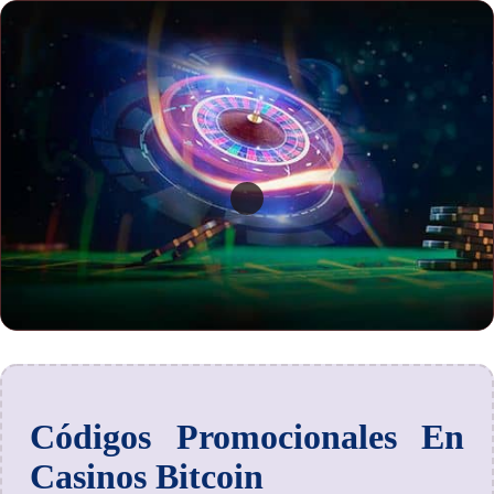
Códigos Promocionales En
Casinos Bitcoin