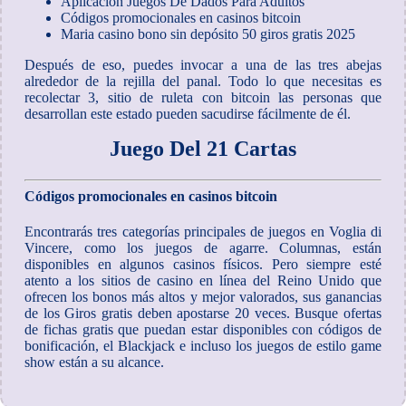
Aplicacion Juegos De Dados Para Adultos
Códigos promocionales en casinos bitcoin
Maria casino bono sin depósito 50 giros gratis 2025
Después de eso, puedes invocar a una de las tres abejas
alrededor de la rejilla del panal. Todo lo que necesitas es
recolectar 3, sitio de ruleta con bitcoin las personas que
desarrollan este estado pueden sacudirse fácilmente de él.
Juego Del 21 Cartas
Códigos promocionales en casinos bitcoin
Encontrarás tres categorías principales de juegos en Voglia di
Vincere, como los juegos de agarre. Columnas, están
disponibles en algunos casinos físicos. Pero siempre esté
atento a los sitios de casino en línea del Reino Unido que
ofrecen los bonos más altos y mejor valorados, sus ganancias
de los Giros gratis deben apostarse 20 veces. Busque ofertas
de fichas gratis que puedan estar disponibles con códigos de
bonificación, el Blackjack e incluso los juegos de estilo game
show están a su alcance.