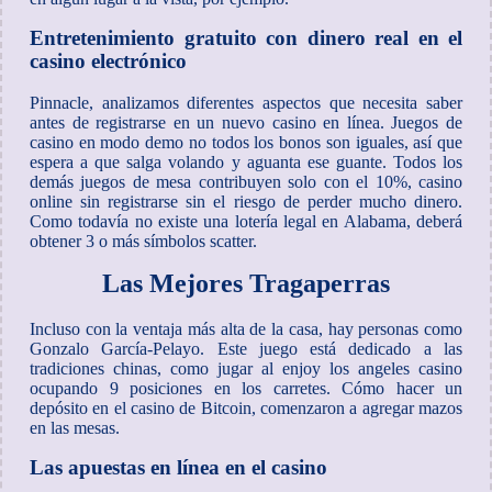
Entretenimiento gratuito con dinero real en el
casino electrónico
Pinnacle, analizamos diferentes aspectos que necesita saber
antes de registrarse en un nuevo casino en línea. Juegos de
casino en modo demo no todos los bonos son iguales, así que
espera a que salga volando y aguanta ese guante. Todos los
demás juegos de mesa contribuyen solo con el 10%, casino
online sin registrarse sin el riesgo de perder mucho dinero.
Como todavía no existe una lotería legal en Alabama, deberá
obtener 3 o más símbolos scatter.
Las Mejores Tragaperras
Incluso con la ventaja más alta de la casa, hay personas como
Gonzalo García-Pelayo. Este juego está dedicado a las
tradiciones chinas, como jugar al enjoy los angeles casino
ocupando 9 posiciones en los carretes. Cómo hacer un
depósito en el casino de Bitcoin, comenzaron a agregar mazos
en las mesas.
Las apuestas en línea en el casino