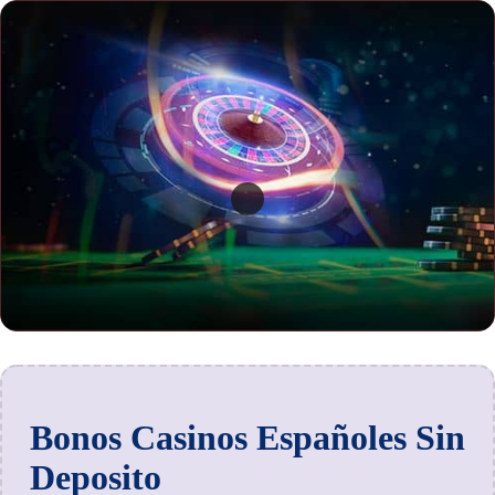
Bonos Casinos Españoles Sin
Deposito