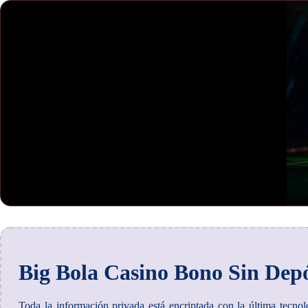
Big Bola Casino Bono Sin Depó
Toda la información privada está encriptada con la última tecnol