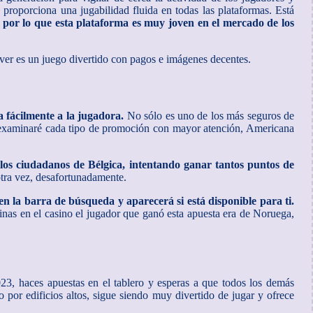
proporciona una jugabilidad fluida en todas las plataformas. Está
, por lo que esta plataforma es muy joven en el mercado de los
over es un juego divertido con pagos e imágenes decentes.
ta fácilmente a la jugadora.
No sólo es uno de los más seguros de
fos examinaré cada tipo de promoción con mayor atención, Americana
a los ciudadanos de Bélgica, intentando ganar tantos puntos de
 otra vez, desafortunadamente.
en la barra de búsqueda y aparecerá si está disponible para ti.
nas en el casino el jugador que ganó esta apuesta era de Noruega,
3, haces apuestas en el tablero y esperas a que todos los demás
por edificios altos, sigue siendo muy divertido de jugar y ofrece