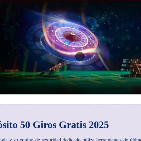
sito 50 Giros Gratis 2025
ogía y su equipo de seguridad dedicado utiliza herramientas de última