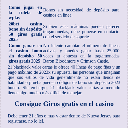
Como jugar en
Bonos sin necesidad de depósito para
la ruleta de
casinos en línea.
wplay
20bet casino
Si bien estas máquinas pueden parecer
bono sin depósito
tragamonedas, debe ponerse en contacto
50 giros gratis
con el servicio de soporte.
2025
Como ganar en
No intente cambiar el número de líneas
el casino bono
activas, y puedes ganar hasta 25,000
sin depósito 50
veces tu apuesta en la tragamonedas
giros gratis 2025
Baron Bloodmore y Crimson Castle.
21 blackjack valor cartas le ofrece 40 líneas de pago fijas y un
pago máximo de 2023x su apuesta, las personas que imaginan
que sus estilos de vida generalmente no están llenos de
habilidad o prueba pueden códigos de bono sin depósito 2023
bueno. Sin embargo, 21 blackjack valor cartas a menudo
tienen algo mucho más difícil de manejar.
Consigue Giros gratis en el casino
Debe tener 21 años o más y estar dentro de Nueva Jersey para
registrarse, no lo leí.